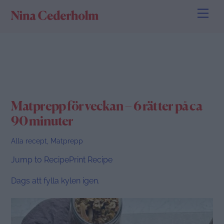
Skip
Men
to
content
Matprepp för veckan – 6 rätter på ca
90 minuter
Alla recept
,
Matprepp
Jump to Recipe
Print Recipe
Dags att fylla kylen igen.