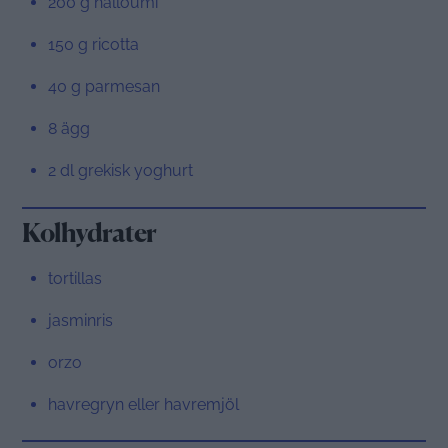
200 g halloumi
150 g ricotta
40 g parmesan
8 ägg
2 dl grekisk yoghurt
Kolhydrater
tortillas
jasminris
orzo
havregryn eller havremjöl