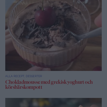
ALLA RECEPT
,
DESSERTER
Chokladmousse med grekisk yoghurt och
körsbärskompott