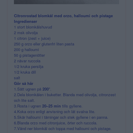
Citronrostad blomkål med orzo, halloumi och pistage
Ingredienser
1 stort blomkålshuvud
2 msk olivolja
1 citron (zest + juice)
250 g orzo eller glutenfri liten pasta
200 g halloumi
50 g pistagenötter
2 nävar ruccola
1/2 kruka persilja
1/2 kruka dill
salt
Gör så här
1.Sätt ugnen på
200°
.
2.Dela blomkålen i buketter. Blanda med olivolja, citronzest
och lite salt.
3.Rosta i ugnen
20–25 min
tills gyllene.
4.Koka orzo enligt anvisning och låt svalna lite.
5.Skär halloumi i tärningar och stek gyllene i en panna.
6.Blanda orzo med citronjuice, örter och ruccola.
7.Vänd ner blomkål och toppa med halloumi och pistage.