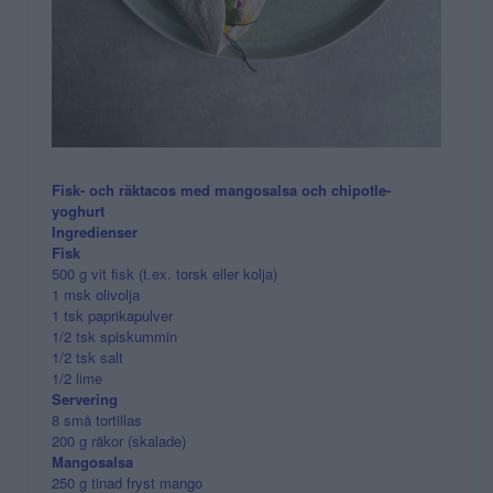
Fisk- och räktacos med mangosalsa och chipotle-
yoghurt
Ingredienser
Fisk
500 g vit fisk (t.ex. torsk eller kolja)
1 msk olivolja
1 tsk paprikapulver
1/2 tsk spiskummin
1/2 tsk salt
1/2 lime
Servering
8 små tortillas
200 g räkor (skalade)
Mangosalsa
250 g tinad fryst mango