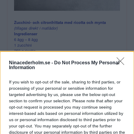
Zucchini- och citronfrittata med ricotta och mynta
(tillagas direkt i matlådor)
Ingredienser
6 ägg – 8 ägg
1 zucchini
250 g ricotta
40 g riven parmesan
1 citron (zest)
Ninacederholm.se -
Do Not Process My Personal
2 salladslökar
Information
1/2 kruka mynta
salt och svartpeppar
If you wish to opt-out of the sale, sharing to third parties, or
Gör så här
processing of your personal or sensitive information for
1.Sätt ugnen på
200°
.
targeted advertising by us, please use the below opt-out
2.Skiva zucchinin tunt.
section to confirm your selection. Please note that after your
3.Vispa ägg med parmesan, citronzest, salt och peppar.
4.Fördela zucchini och salladslök i
4 ugnssäkra matlådor
.
opt-out request is processed you may continue seeing
5.Häll över äggsmeten.
interest-based ads based on personal information utilized by
6.Klicka ricotta över.
us or personal information disclosed to third parties prior to
7.Baka
20–25 min
tills frittatan stelnat.
your opt-out. You may separately opt-out of the further
8.Toppa med hackad mynta.
disclosure of your personal information by third parties on the