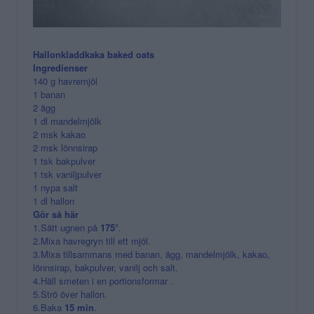
Hallonkladdkaka baked oats
Ingredienser
140 g havremjöl
1 banan
2 ägg
1 dl mandelmjölk
2 msk kakao
2 msk lönnsirap
1 tsk bakpulver
1 tsk vaniljpulver
1 nypa salt
1 dl hallon
Gör så här
1.Sätt ugnen på
175°
.
2.Mixa havregryn till ett mjöl.
3.Mixa tillsammans med banan, ägg, mandelmjölk, kakao,
lönnsirap, bakpulver, vanilj och salt.
4.Häll smeten i en portionsformar .
5.Strö över hallon.
6.Baka
15 min
.