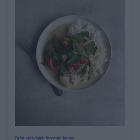
Grön currykyckling med kokos