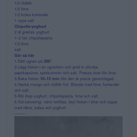
1/2 rödlök
1/2 lime
1/2 kruka koriander
1 nypa salt
Chipotle-yoghurt
2 dl grekisk yoghurt
1–2 tsk chipotlepasta
1/2 lime
salt
Gör så här
1.Sätt ugnen på
200°
.
2.Lägg fisken i en ugnsform och gnid in olivolja,
paprikapulver, spiskummin och salt. Pressa över lite lime.
3.Baka fisken
10–12 min
tills den är precis genomlagad.
4.Hacka mango och rödlök fint. Blanda med lime, koriander
och salt.
5.Rör ihop yoghurt, chipotlepasta, lime och salt.
6.Vid servering: värm tortillas, bryt fisken i bitar och toppa
med räkor, salsa och yoghurt.
⸻