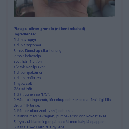
Pistage–citron granola (nötsmörsbakad)
Ingredienser
5 dl havregryn
1 dl pistagesmör
3 msk lönnsirap eller honung
2 msk kokosolja
zest från 1 citron
1/2 tsk vaniljpulver
1 dl pumpakärnor
1 dl kokosflakes
1 nypa salt
Gör så här
1.Sätt ugnen på
175°
.
2.Värm pistagesmör, lönnsirap och kokosolja försiktigt tills
det blir flytande.
3.Rör ner citronzest, vanilj och salt.
4.Blanda med havregryn, pumpakärnor och kokosflakes.
5.Tryck ut blandningen på en plåt med bakplåtspapper.
6.Baka
18–20 min
tills gyllene.