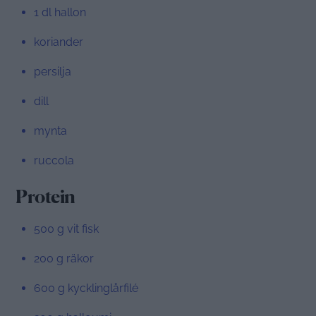
1 dl hallon
koriander
persilja
dill
mynta
ruccola
Protein
500 g vit fisk
200 g räkor
600 g kycklinglårfilé