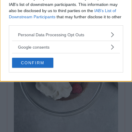
⸻
IAB’s list of downstream participants. This information may
also be disclosed by us to third parties on the
IAB’s List of
Downstream Participants
that may further disclose it to other
third parties.
Please note that this website/app uses one or more Google
Personal Data Processing Opt Outs
services and may gather and store information including but
not limited to your visit or usage behaviour. You may click to
Google consents
grant or deny consent to Google and its third-party tags to
use your data for below specified purposes in below Google
CONFIRM
consent section.