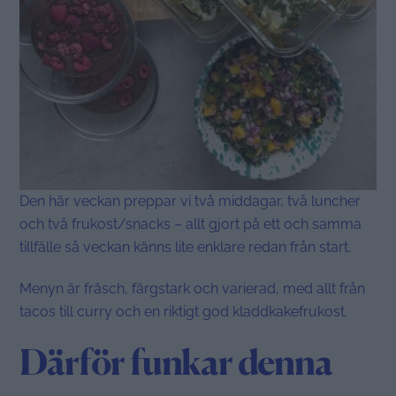
Den här veckan preppar vi två middagar, två luncher
och två frukost/snacks – allt gjort på ett och samma
tillfälle så veckan känns lite enklare redan från start.
Menyn är fräsch, färgstark och varierad, med allt från
tacos till curry och en riktigt god kladdkakefrukost.
Därför funkar denna