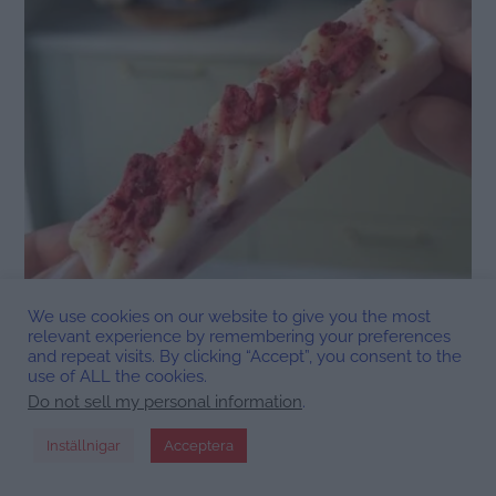
We use cookies on our website to give you the most
relevant experience by remembering your preferences
and repeat visits. By clicking “Accept”, you consent to the
ALLA RECEPT
,
GLASS
,
SÖNDAGSPLOCK
use of ALL the cookies.
Glassbars på rosa mjölken med jordgubbar
Do not sell my personal information
.
och vit choklad
Inställnigar
Acceptera