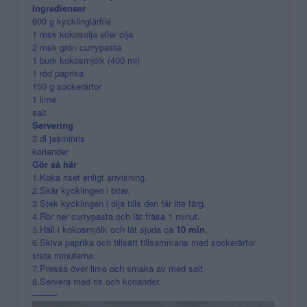
Ingredienser
600 g kycklinglårfilé
1 msk kokosolja eller olja
2 msk grön currypasta
1 burk kokosmjölk (400 ml)
1 röd paprika
150 g sockerärtor
1 lime
salt
Servering
3 dl jasminris
koriander
Gör så här
1.Koka riset enligt anvisning.
2.Skär kycklingen i bitar.
3.Stek kycklingen i olja tills den får lite färg.
4.Rör ner currypasta och låt fräsa 1 minut.
5.Häll i kokosmjölk och låt sjuda ca
10 min
.
6.Skiva paprika och tillsätt tillsammans med sockerärtor
sista minuterna.
7.Pressa över lime och smaka av med salt.
8.Servera med ris och koriander.
⸻