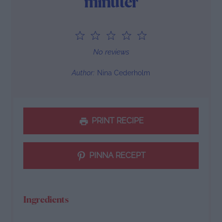
minuter
1
2
3
4
5
Star
Stars
Stars
Stars
Stars
No reviews
Author:
Nina Cederholm
PRINT RECIPE
PINNA RECEPT
Ingredients