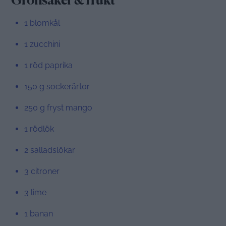
Grönsaker & frukt
1 blomkål
1 zucchini
1 röd paprika
150 g sockerärtor
250 g fryst mango
1 rödlök
2 salladslökar
3 citroner
3 lime
1 banan