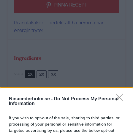
PINNA RECEPT
Granolakakor – perfekt att ha hemma när
energin tryter.
Ingredients
1x
2x
3x
SKALA
50 g
rostade hasselnötter
Ninacederholm.se -
Do Not Process My Personal
50 g valnötter
Information
75 g mandlar
30 g pumpakärnor
If you wish to opt-out of the sale, sharing to third parties, or
50 g havregryn
processing of your personal or sensitive information for
1
dl lönnsirap
targeted advertising by us, please use the below opt-out