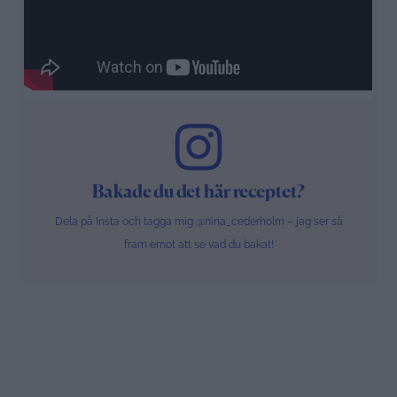
Bakade du det här receptet?
Dela på Insta och tagga mig @nina_cederholm – jag ser så
fram emot att se vad du bakat!