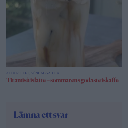
ALLA RECEPT
,
SÖNDAGSPLOCK
Tiramisù islatte – sommarens godaste iskaffe
Lämna ett svar