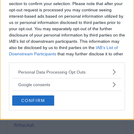
section to confirm your selection. Please note that after your
2 msk kokosolja
opt-out request is processed you may continue seeing
1 ägg
interest-based ads based on personal information utilized by
30 g fint tärnade torkade aprikoser
us or personal information disclosed to third parties prior to
100 g
mörk choklad
your opt-out. You may separately opt-out of the further
Flingsalt
disclosure of your personal information by third parties on the
IAB’s list of downstream participants. This information may
also be disclosed by us to third parties on the
IAB’s List of
Downstream Participants
that may further disclose it to other
Instructions
third parties.
Please note that this website/app uses one or more Google
Personal Data Processing Opt Outs
Värm ugnen till 200 grader
services and may gather and store information including but
not limited to your visit or usage behaviour. You may click to
Google consents
Smält lönnsirap med kokosolja i en skål i micro,
grant or deny consent to Google and its third-party tags to
ca 15 sekunder.
use your data for below specified purposes in below Google
CONFIRM
consent section.
Häll nötter, pumpakärnor och havregryn i en
matberedare. Pulskör tills de motsvarar
finhackat.