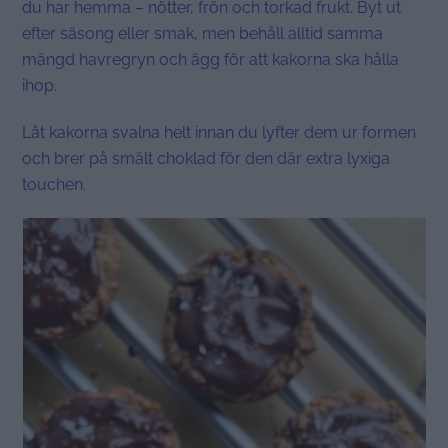
du har hemma – nötter, frön och torkad frukt. Byt ut
efter säsong eller smak, men behåll alltid samma
mängd havregryn och ägg för att kakorna ska hålla
ihop.
Låt kakorna svalna helt innan du lyfter dem ur formen
och brer på smält choklad för den där extra lyxiga
touchen.