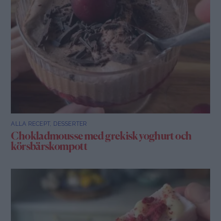
ALLA RECEPT
,
DESSERTER
Chokladmousse med grekisk yoghurt och
körsbärskompott