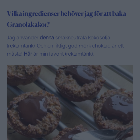
Vilka ingredienser behöver jag för att baka
Granolakakor?
Jag använder
denna
smakneutrala kokosolja
(reklamlänk). Och en riktigt god mörk choklad är ett
måste!
Här
är min favorit (reklamlänk).