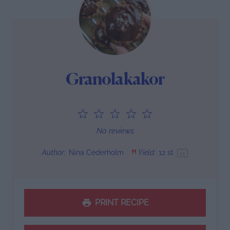
Granolakakor
1
2
3
4
5
Star
Stars
Stars
Stars
Stars
No reviews
Author:
Nina Cederholm
Yield:
12
st
1
x
PRINT RECIPE