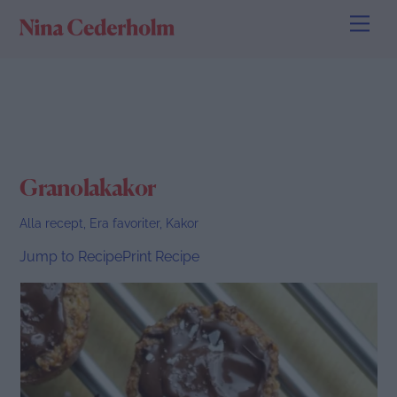
Skip
Men
to
content
Granolakakor
Alla recept
,
Era favoriter
,
Kakor
Jump to Recipe
Print Recipe