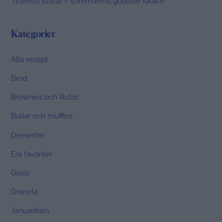
Tiramisù islatte – sommarens godaste iskaffe
Kategorier
Alla recept
Bröd
Brownies och Rutor
Bullar och muffins
Desserter
Era favoriter
Glass
Granola
Januaribars