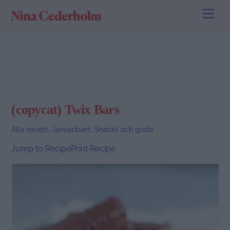
Skip
Men
to
content
(copycat) Twix Bars
Alla recept
,
Januaribars
,
Snacks och godis
Jump to Recipe
Print Recipe