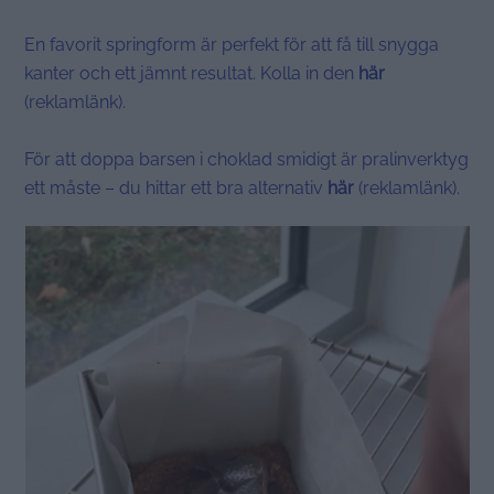
En favorit springform är perfekt för att få till snygga
kanter och ett jämnt resultat. Kolla in den
här
(reklamlänk).
För att doppa barsen i choklad smidigt är pralinverktyg
ett måste – du hittar ett bra alternativ
här
(reklamlänk).