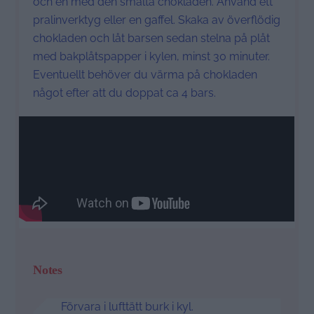
och en med den smälta chokladen. Använd ett
pralinverktyg eller en gaffel. Skaka av överflödig
chokladen och låt barsen sedan stelna på plåt
med bakplåtspapper i kylen, minst 30 minuter.
Eventuellt behöver du värma på chokladen
något efter att du doppat ca 4 bars.
Notes
Förvara i lufttätt burk i kyl.