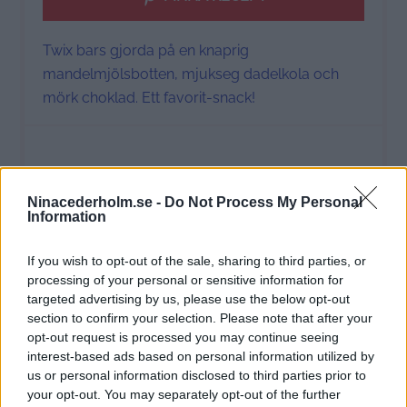
Twix bars gjorda på en knaprig
mandelmjölsbotten, mjukseg dadelkola och
mörk choklad. Ett favorit-snack!
Ingredients
Ninacederholm.se -
Do Not Process My Personal
Information
1x
2x
3x
SKALA
If you wish to opt-out of the sale, sharing to third parties, or
processing of your personal or sensitive information for
Botten
targeted advertising by us, please use the below opt-out
section to confirm your selection. Please note that after your
100 g
rumstempererat smör eller kokosolja
opt-out request is processed you may continue seeing
70 g kokossocker (1 dl)
interest-based ads based on personal information utilized by
125 g
mandelmjöl (2,5 dl)
us or personal information disclosed to third parties prior to
1 äggula
your opt-out. You may separately opt-out of the further
0,5 tsk salt