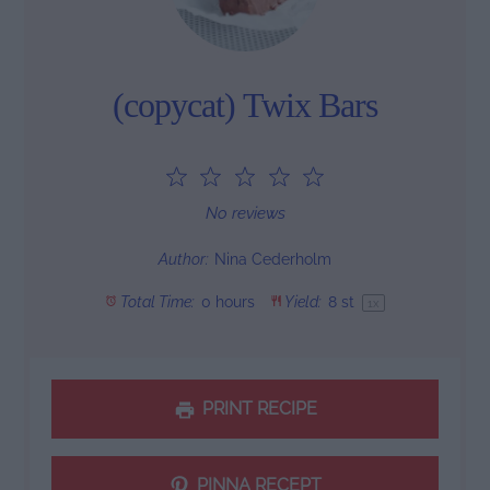
(copycat) Twix Bars
1
2
3
4
5
Star
Stars
Stars
Stars
Stars
No reviews
Author:
Nina Cederholm
Total Time:
0 hours
Yield:
8
st
1
x
PRINT RECIPE
PINNA RECEPT