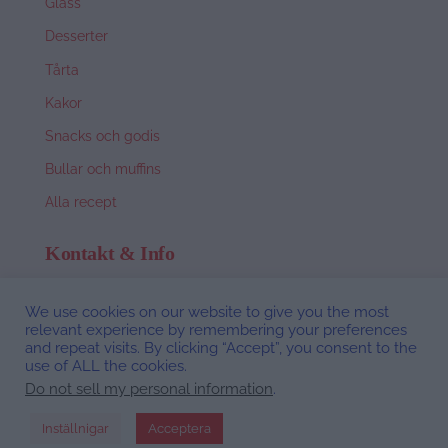
Glass
Desserter
Tårta
Kakor
Snacks och godis
Bullar och muffins
Alla recept
Kontakt & Info
Om Nina
We use cookies on our website to give you the most
hej@ninacederholm.se
relevant experience by remembering your preferences
and repeat visits. By clicking “Accept”, you consent to the
use of ALL the cookies.
Privacy Policy
Do not sell my personal information
.
©Webbdesign av
Studio Isla
Inställnigar
Acceptera