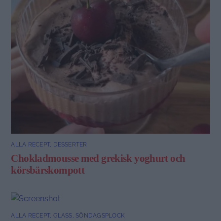
ALLA RECEPT
,
DESSERTER
Chokladmousse med grekisk yoghurt och
körsbärskompott
ALLA RECEPT
,
GLASS
,
SÖNDAGSPLOCK