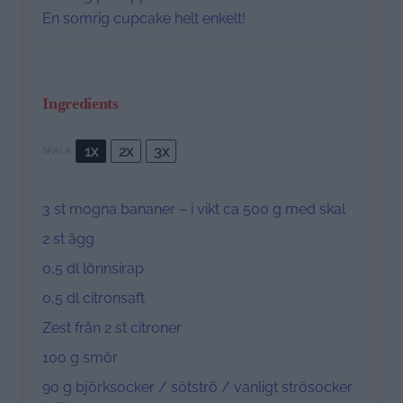
En somrig cupcake helt enkelt!
Ingredients
1x
2x
3x
SKALA
3
st mogna bananer – i vikt ca 500 g med skal
2
st ägg
0
,5 dl lönnsirap
0
,5 dl citronsaft
Zest från 2 st citroner
100 g
smör
90 g
björksocker / sötströ / vanligt strösocker