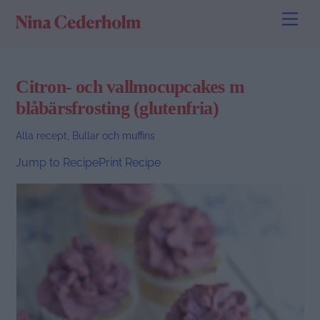
Skip
Men
to
content
Citron- och vallmocupcakes m
blåbärsfrosting (glutenfria)
Alla recept
,
Bullar och muffins
Jump to Recipe
Print Recipe