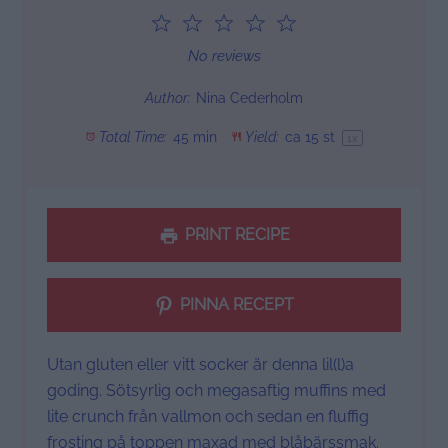
1
2
3
4
5
Star
Stars
Stars
Stars
Stars
No reviews
Author:
Nina Cederholm
Total Time:
45 min
Yield:
ca
15
st
1
x
PRINT RECIPE
PINNA RECEPT
Utan gluten eller vitt socker är denna lil(l)a
goding. Sötsyrlig och megasaftig muffins med
lite crunch från vallmon och sedan en fluffig
frosting på toppen maxad med blåbärssmak.