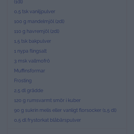
(1dl)
0
,5 tsk vaniljpulver
100 g
mandelmjöl (2dl)
110
g havremjöl (2dl)
1
,5 tsk bakpulver
1
nypa flingsalt
3
msk vallmofrö
Muffinsformar
Frosting
2
,5 dl grädde
120 g
rumsvarmt smör i kuber
90 g
sukrin melis eller vanligt florsocker (1,
5
dl)
0
,5 dl frystorkat blåbärspulver