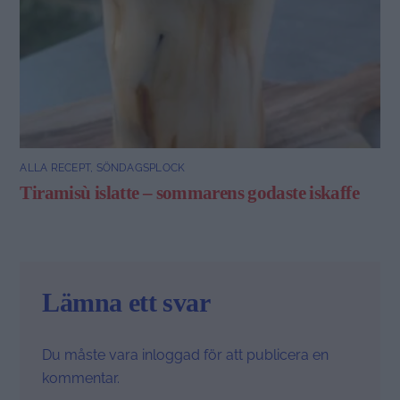
ALLA RECEPT
,
SÖNDAGSPLOCK
Tiramisù islatte – sommarens godaste iskaffe
Lämna ett svar
Du måste vara
inloggad
för att publicera en
kommentar.