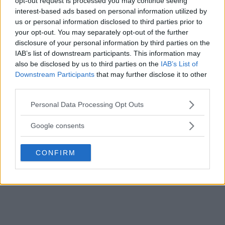
opt-out request is processed you may continue seeing
Bakade du det här receptet?
interest-based ads based on personal information utilized by
Dela på Insta och tagga mig @nina_cederholm – jag ser så
us or personal information disclosed to third parties prior to
fram emot att se vad du bakat!
your opt-out. You may separately opt-out of the further
disclosure of your personal information by third parties on the
IAB’s list of downstream participants. This information may
also be disclosed by us to third parties on the
IAB’s List of
Downstream Participants
that may further disclose it to other
third parties.
Please note that this website/app uses one or more Google
Personal Data Processing Opt Outs
services and may gather and store information including but
not limited to your visit or usage behaviour. You may click to
Google consents
grant or deny consent to Google and its third-party tags to
→
use your data for below specified purposes in below Google
CONFIRM
consent section.