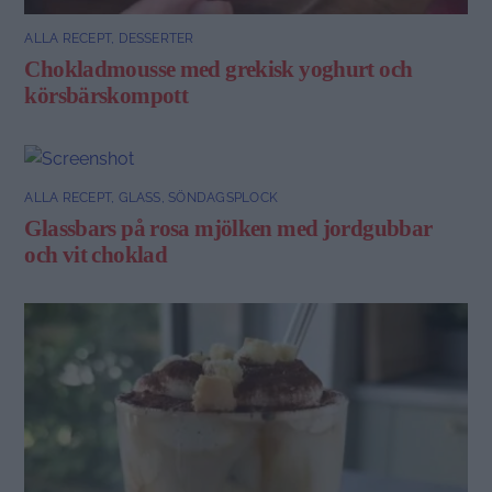
ALLA RECEPT
,
DESSERTER
Chokladmousse med grekisk yoghurt och
körsbärskompott
ALLA RECEPT
,
GLASS
,
SÖNDAGSPLOCK
Glassbars på rosa mjölken med jordgubbar
och vit choklad