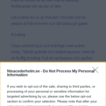
med en sticka så att den inte är kladdig
fortfarande när du tar ut den.
Låt svalna en ca 15 minuter i formen och ta
sedan ut från formen och låt kallna på galler.
Frosting
Vispa smöret ljust och krämigt med sukrin
melis. Tillsätt grädde och blåbärspulver, mixa till
en fluffig frosting. Fyll en spritspåse och spritsa
på muffinsen.
Ninacederholm.se -
Do Not Process My Personal
Information
Prep Time:
30 min
Cook Time:
15 min
If you wish to opt-out of the sale, sharing to third parties, or
processing of your personal or sensitive information for
targeted advertising by us, please use the below opt-out
section to confirm your selection. Please note that after your