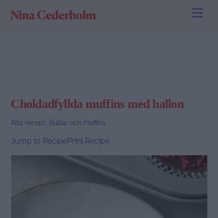
Skip
Men
to
content
Chokladfyllda muffins med hallon
Alla recept
,
Bullar och muffins
Jump to Recipe
Print Recipe