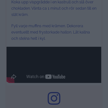
Koka upp vispgrädde i en kastrull och slå över
chokladen. Vänta ca 1 minut och rör sedan till en
slät kräm.
Fyll varje muffins med krämen. Dekorera
eventuellt med frystorkade hallon. Låt kallna
och stelna helt i kyl.