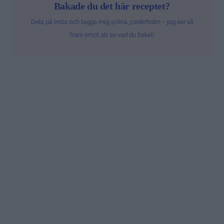
Bakade du det här receptet?
Dela på Insta och tagga mig @nina_cederholm – jag ser så
fram emot att se vad du bakat!