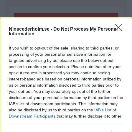
PRINT RECIPE
Ninacederholm.se -
Do Not Process My Personal
Information
PINNA RECEPT
If you wish to opt-out of the sale, sharing to third parties, or
processing of your personal or sensitive information for
Choklad ❤️ Choklad
targeted advertising by us, please use the below opt-out
section to confirm your selection. Please note that after your
opt-out request is processed you may continue seeing
interest-based ads based on personal information utilized by
us or personal information disclosed to third parties prior to
Ingredients
your opt-out. You may separately opt-out of the further
disclosure of your personal information by third parties on the
1x
2x
3x
SKALA
IAB’s list of downstream participants. This information may
also be disclosed by us to third parties on the
IAB’s List of
Downstream Participants
that may further disclose it to other
100 g
smör
third parties.
2 ägg