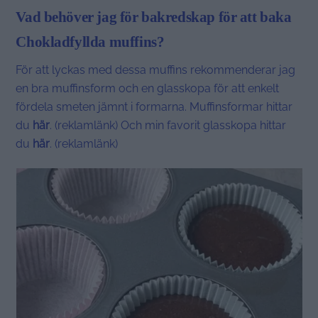
Vad behöver jag för bakredskap för att baka
Chokladfyllda muffins?
För att lyckas med dessa muffins rekommenderar jag
en bra muffinsform och en glasskopa för att enkelt
fördela smeten jämnt i formarna. Muffinsformar hittar
du
här
. (reklamlänk) Och min favorit glasskopa hittar
du
här
. (reklamlänk)