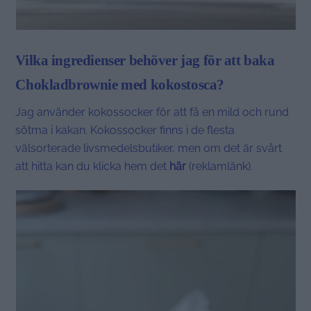
Vilka ingredienser behöver jag för att baka
Chokladbrownie med kokostosca?
Jag använder kokossocker för att få en mild och rund
sötma i kakan. Kokossocker finns i de flesta
välsorterade livsmedelsbutiker, men om det är svårt
att hitta kan du klicka hem det
här
(reklamlänk).