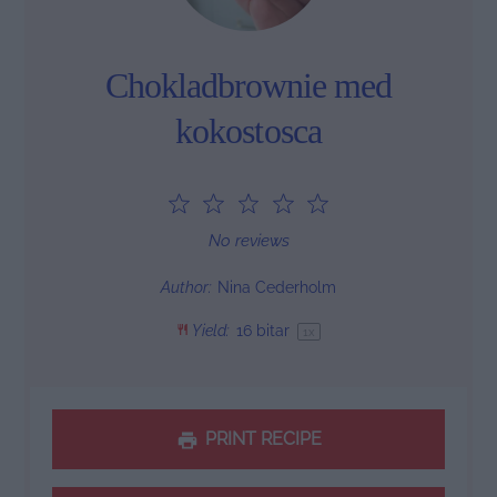
Chokladbrownie med
kokostosca
1
2
3
4
5
Star
Stars
Stars
Stars
Stars
No reviews
Author:
Nina Cederholm
Yield:
16
bitar
1
x
PRINT RECIPE