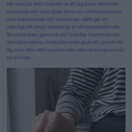
Min twist på detta bakverk är att jag bakar den med
havremjöl och sötar både brownien och kokostoscan
med kokossocker och dadelsirap, vilket ger en
naturligt söt smak. Dadelsirap är ett toppenalternativ
till vanlig sirap, gjord på 100 % dadlar. Havremjöl gör
dessutom denna chokladbrownie glutenfri, perfekt för
dig som letar efter bakalternativ utan att kompromissa
på smaken.