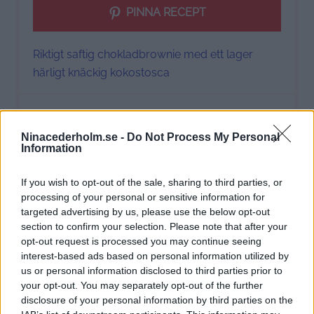
PINNA RECEPT
Riktigt saftig chokladbrownie med ett lager
härligt knäckig kokostosca
Ninacederholm.se -
Do Not Process My Personal
Ingredients
Information
1x
2x
3x
SKALA
If you wish to opt-out of the sale, sharing to third parties, or
processing of your personal or sensitive information for
targeted advertising by us, please use the below opt-out
300 g
smör
section to confirm your selection. Please note that after your
260 g
kokossocker (3,
75
dl) eller brunt
opt-out request is processed you may continue seeing
farinsocker
interest-based ads based on personal information utilized by
5
ägg
us or personal information disclosed to third parties prior to
85 g
havremjöl (1,
5
dl) eller 2 dl vetemjöl
your opt-out. You may separately opt-out of the further
disclosure of your personal information by third parties on the
80 g
kakao, gärna en god en – jag använder