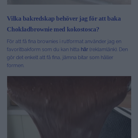
Vilka bakredskap behöver jag för att baka
Chokladbrownie med kokostosca?
För att få fina brownies i rutformat använder jag en
favoritbakform som du kan hitta
här
(reklamlänk). Den
gör det enkelt att få fina, jämna bitar som håller
formen.