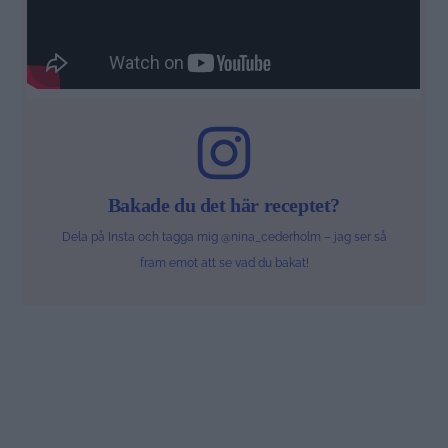
Bakade du det här receptet?
Dela på Insta och tagga mig @nina_cederholm – jag ser så
fram emot att se vad du bakat!