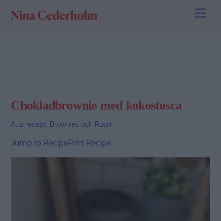
Skip
Men
to
content
Chokladbrownie med kokostosca
Alla recept
,
Brownies och Rutor
Jump to Recipe
Print Recipe