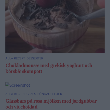
ALLA RECEPT
,
DESSERTER
Chokladmousse med grekisk yoghurt och
körsbärskompott
ALLA RECEPT
,
GLASS
,
SÖNDAGSPLOCK
Glassbars på rosa mjölken med jordgubbar
och vit choklad