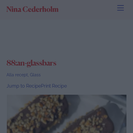
Skip
Men
to
content
88:an-glassbars
Alla recept
,
Glass
Jump to Recipe
Print Recipe