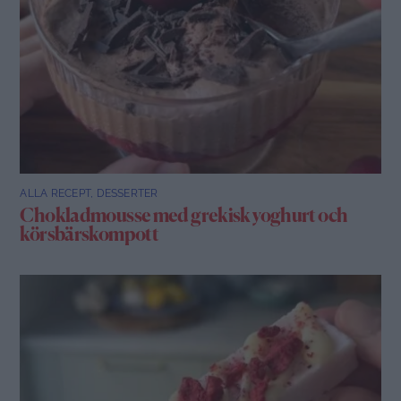
ALLA RECEPT
,
DESSERTER
Chokladmousse med grekisk yoghurt och
körsbärskompott