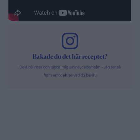
Bakade du det här receptet?
Dela på Insta och tagga mig @nina_cederholm – jag ser så
fram emot att se vad du bakat!