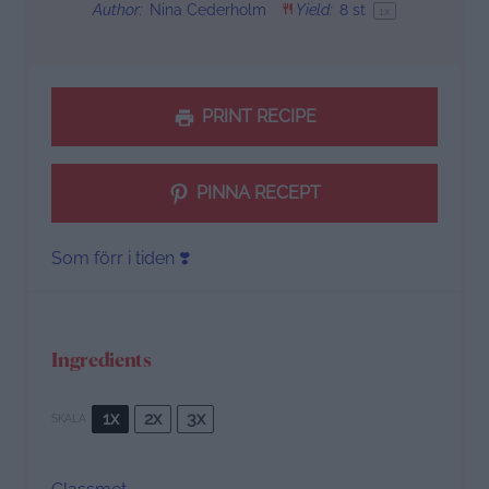
Author:
Nina Cederholm
Yield:
8
st
1
x
PRINT RECIPE
PINNA RECEPT
Som förr i tiden ❣️
Ingredients
1x
2x
3x
SKALA