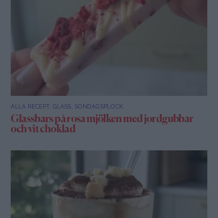
ALLA RECEPT
,
GLASS
,
SÖNDAGSPLOCK
Glassbars på rosa mjölken med jordgubbar
och vit choklad