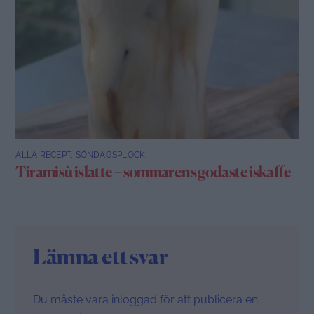
ALLA RECEPT
,
SÖNDAGSPLOCK
Tiramisù islatte – sommarens godaste iskaffe
Lämna ett svar
Du måste vara
inloggad
för att publicera en