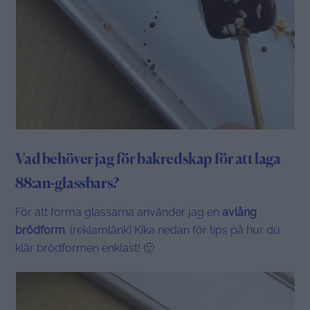
Vad behöver jag för bakredskap för att laga
88:an-glassbars?
För att forma glassarna använder jag en
avlång
brödform
. (reklamlänk) Kika nedan för tips på hur du
klär brödformen enklast! 🙂