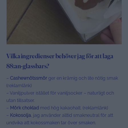
Vilka ingredienser behöver jag för att laga
88:an-glassbars?
–
Cashewnötssmör
ger en krämig och lite nötig smak
(reklamlänk)
– Vaniljpulver istället för vaniljsocker – naturligt och
utan tillsatser.
–
Mörk choklad
med hög kakaohalt. (reklamlänk)
–
Kokosolja
, jag använder alltid smakneutral för att
undvika att kokossmaken tar över smaken.