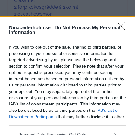
Glassmet
2 förp kokosgrädde à 250 ml
1 dl cashewsmör
1 dl lönnsirap
Ninacederholm.se -
Do Not Process My Personal
1 tsk vaniljpulver
Information
2
msk kakao till en tredjedel av glassmeten
If you wish to opt-out of the sale, sharing to third parties, or
Chokladtäcke
processing of your personal or sensitive information for
200 g mörk choklad
targeted advertising by us, please use the below opt-out
1–1,5 msk kokosolja
section to confirm your selection. Please note that after your
1 påse rostade hackade hasselnötter
opt-out request is processed you may continue seeing
interest-based ads based on personal information utilized by
us or personal information disclosed to third parties prior to
Instructions
your opt-out. You may separately opt-out of the further
disclosure of your personal information by third parties on the
IAB’s list of downstream participants. This information may
Gör så här
also be disclosed by us to third parties on the
IAB’s List of
Rör ihop samtliga ingredienser för glassmeten,
Downstream Participants
that may further disclose it to other
third parties.
enklast är att använda en ballongvisp för att få
en slät smet.
Please note that this website/app uses one or more Google
Personal Data Processing Opt Outs