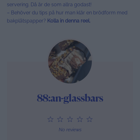
servering. Då är de som allra godast!
– Behöver du tips på hur man klär en brödform med
bakplåtspapper?
Kolla in denna reel.
88:an-glassbars
1
2
3
4
5
Star
Stars
Stars
Stars
Stars
No reviews