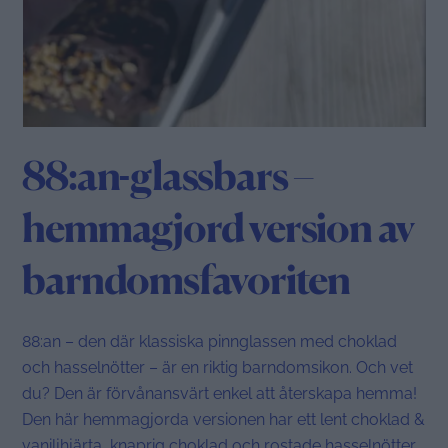
88:an-glassbars –
hemmagjord version av
barndomsfavoriten
88:an – den där klassiska pinnglassen med choklad
och hasselnötter – är en riktig barndomsikon. Och vet
du? Den är förvånansvärt enkel att återskapa hemma!
Den här hemmagjorda versionen har ett lent choklad &
vaniljhjärta, knaprig choklad och rostade hasselnötter.