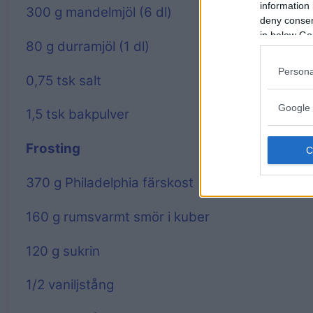
information 
300 g
mandelmjöl (
6
dl)
deny consent
in below Go
80 g
durramjöl (
1
dl)
Persona
0
,75 tsk salt
Google 
1
,5 tsk bakpulver
Frosting
370 g
Philadelphia färskost
160 g
rumsvarmt smör i kuber
120 g
sukrin
1/2
vaniljstång