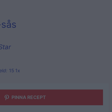
-sås
Star
eld:
1
5
1
x
PINNA RECEPT