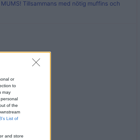
 – MUMS! Tillsammans med nötig muffins och
sonal or
ection to
ou may
 personal
out of the
 downstream
B’s List of
er and store