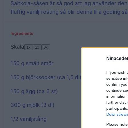
Saltkola-såsen är så god att jag använder de
fluffig vaniljfrosting så blir denna lilla goding s
Ingredients
Skala
1x
2x
3x
Ninaceder
150 g
smält smör
If you wish 
150 g
björksocker (ca 1,
5
dl)
sensitive in
confirm you
150 g
ägg (ca
3
st)
continue se
information 
further disc
300 g
mjölk (
3
dl)
participants
Downstream 
1/2
vaniljstång
Please note