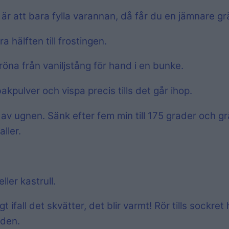
s är att bara fylla varannan, då får du en jämnare g
 hälften till frostingen.
röna från vaniljstång för hand i en bunke.
akpulver och vispa precis tills det går ihop.
en av ugnen. Sänk efter fem min till 175 grader och 
ller.
ler kastrull.
t ifall det skvätter, det blir varmt! Rör tills sockre
 den.