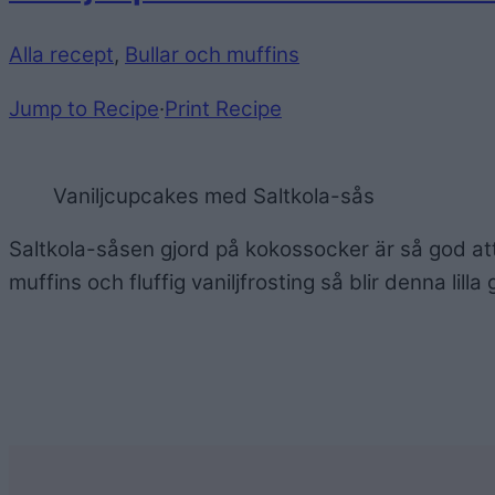
Alla recept
,
Bullar och muffins
Jump to Recipe
·
Print Recipe
Vaniljcupcakes med Saltkola-sås
Saltkola-såsen gjord på kokossocker är så god a
muffins och fluffig vaniljfrosting så blir denna lill