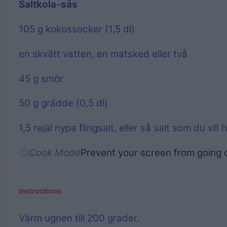
Saltkola-sås
105 g
kokossocker (1,
5
dl)
en skvätt vatten, en matsked eller två
45 g
smör
50 g
grädde (0,
5
dl)
1
,5 rejäl nypa flingsalt, eller så salt som du vill
Cook Mode
Prevent your screen from going 
Instructions
Värm ugnen till 200 grader.