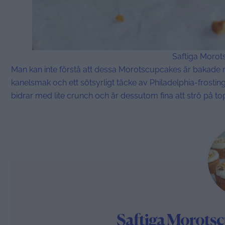
Saftiga Morot
Man kan inte förstå att dessa Morotscupcakes är bakade 
kanelsmak och ett sötsyrligt täcke av Philadelphia-frosti
bidrar med lite crunch och är dessutom fina att strö på to
Saftiga Morotsc