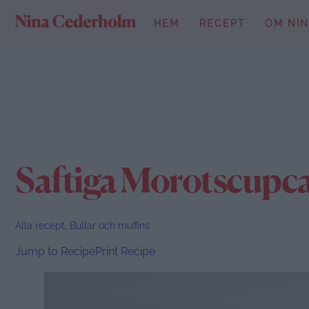
Skip
HEM
RECEPT
OM NI
to
content
Saftiga Morotscupca
Alla recept
,
Bullar och muffins
Jump to Recipe
Print Recipe