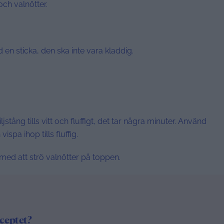
ch valnötter.
en sticka, den ska inte vara kladdig.
ng tills vitt och fluffigt, det tar några minuter. Använd
ispa ihop tills fluffig.
 med att strö valnötter på toppen.
eceptet?