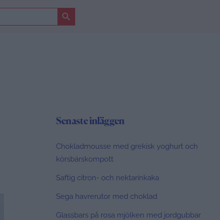
Sökknapp
Senaste inläggen
Chokladmousse med grekisk yoghurt och
körsbärskompott
Saftig citron- och nektarinkaka
Sega havrerutor med choklad
Glassbars på rosa mjölken med jordgubbar