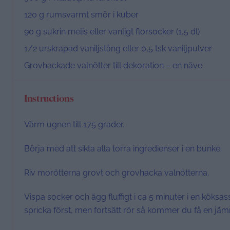
120 g
rumsvarmt smör i kuber
90 g
sukrin melis eller vanligt florsocker (1,
5
dl)
1/2
urskrapad vaniljstång eller 0,5 tsk vaniljpulver
Grovhackade valnötter till dekoration – en näve
Instructions
Värm ugnen till 175 grader.
Börja med att sikta alla torra ingredienser i en bunke.
Riv morötterna grovt och grovhacka valnötterna.
Vispa socker och ägg fluffigt i ca 5 minuter i en köksass
spricka först, men fortsätt rör så kommer du få en jäm