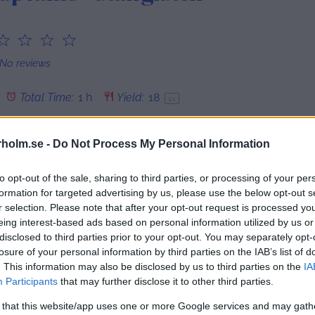
2
3
4
5
tar
Stars
Stars
Stars
Stars
No reviews
Total Time:
1 h
Yield:
1
8
1
x
holm.se -
Do Not Process My Personal Information
PINNA RECEPT
to opt-out of the sale, sharing to third parties, or processing of your per
formation for targeted advertising by us, please use the below opt-out s
r selection. Please note that after your opt-out request is processed y
de med kikärtsmjöl. Däremot är de saftiga som tusan, med
eing interest-based ads based on personal information utilized by us or
phia-frosting på toppen. Rekommenderar starkt att inte skippa
disclosed to third parties prior to your opt-out. You may separately opt-
fina att strö på toppen för dekoration.
losure of your personal information by third parties on the IAB’s list of
. This information may also be disclosed by us to third parties on the
IA
Participants
that may further disclose it to other third parties.
 that this website/app uses one or more Google services and may gath
1x
2x
SKALA