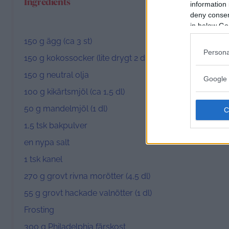
Ingredients
information 
deny consent
in below Go
150 g
ägg (ca
3
st)
Persona
150 g
kokossocker (lite drygt
2
dl)
150 g
neutral olja
Google 
100 g
kikärtsmjöl (ca 1,
5
dl)
50 g
mandelmjöl (
1
dl)
1
,5 tsk bakpulver
en nypa salt
1
tsk kanel
270 g
grovt rivna morötter (4,
5
dl)
55 g
grovt hackade valnötter (
1
dl)
Frosting
300 g
Philadelphia färskost