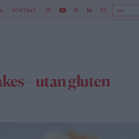
SÖK
NA
KONTAKT
EFTER:
kes – utan gluten