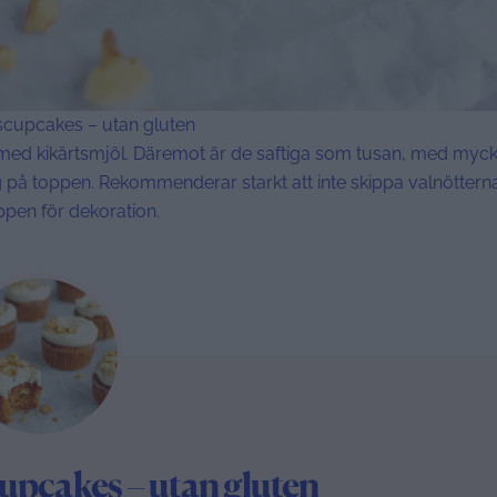
scupcakes – utan gluten
med kikärtsmjöl. Däremot är de saftiga som tusan, med myck
ng på toppen. Rekommenderar starkt att inte skippa valnöttern
ppen för dekoration.
upcakes – utan gluten