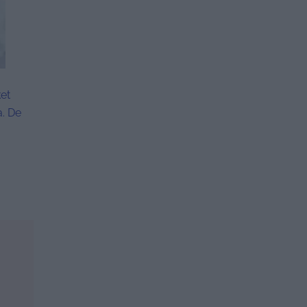
et
a. De