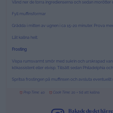
Vänd ner de torra ingredienserna och sedan morötter o
Fyll muffinsformar
Grädda i mitten av ugnen i ca 15-20 minuter. Prova med 
Låt kallna helt.
Frosting
Vispa rumsvarmt smör med sukrin och urskrapad vaniljstå
kökassistent eller elvisp. Tillsätt sedan Philadelphia och v
Spritsa frostingen på muffinsen och avsluta eventuellt
Prep Time:
40
Cook Time:
20 + tid att kallna
Bakade du det här r