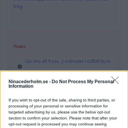
trög.
Notes
Går bra att frysa, 3 månader i lufttät burk.
Prep Time:
20 min
Cook Time:
20 min i ugnen
Ninacederholm.se -
Do Not Process My Personal
Category:
Muffins
Information
If you wish to opt-out of the sale, sharing to third parties, or
processing of your personal or sensitive information for
targeted advertising by us, please use the below opt-out
section to confirm your selection. Please note that after your
Bakade du det här receptet?
opt-out request is processed you may continue seeing