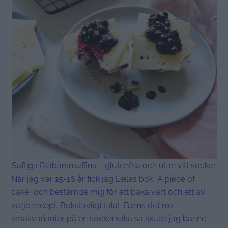
Saftiga Blåbärsmuffins – glutenfria och utan vitt socker
När jag var 15-16 år fick jag Leilas bok ”A piece of
cake” och bestämde mig för att baka vart och ett av
varje recept. Bokstavligt talat. Fanns det nio
smakvarianter på en sockerkaka så skulle jag banne