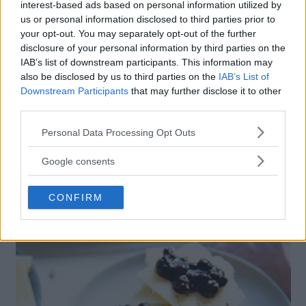
interest-based ads based on personal information utilized by
Dela på Insta och tagga mig @nina_cederholm – jag ser så
us or personal information disclosed to third parties prior to
fram emot att se vad du bakat!
your opt-out. You may separately opt-out of the further
disclosure of your personal information by third parties on the
IAB’s list of downstream participants. This information may
also be disclosed by us to third parties on the
IAB’s List of
Downstream Participants
that may further disclose it to other
third parties.
Please note that this website/app uses one or more Google
Personal Data Processing Opt Outs
services and may gather and store information including but
not limited to your visit or usage behaviour. You may click to
Google consents
grant or deny consent to Google and its third-party tags to
use your data for below specified purposes in below Google
CONFIRM
consent section.