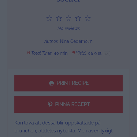
1
2
3
4
5
Star
Stars
Stars
Stars
Stars
No reviews
Author:
Nina Cederholm
Total Time:
40 min
Yield:
ca
9
st
1
x
PRINT RECIPE
PINNA RECEPT
Kan lova att dessa blir uppskattade på
brunchen, alldeles nybakta. Men även lyxigt