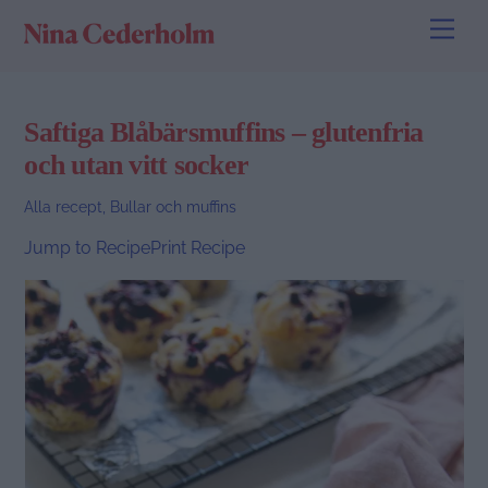
Skip
Men
to
content
Saftiga Blåbärsmuffins – glutenfria
och utan vitt socker
Alla recept
,
Bullar och muffins
Jump to Recipe
Print Recipe