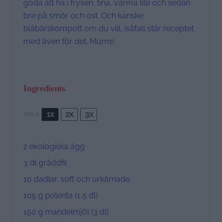
goda att ha i frysen, tina, värma lite och sedan
bre på smör och ost. Och kanske
blåbärskompott om du vill, isåfall står receptet
med även för det. Mums!
Ingredients
1x
2x
3x
SKALA
2
ekologiska ägg
3
dl gräddfil
10
dadlar, soft och urkärnade
105 g
polenta (1,
5
dl)
150 g
mandelmjöl (
3
dl)