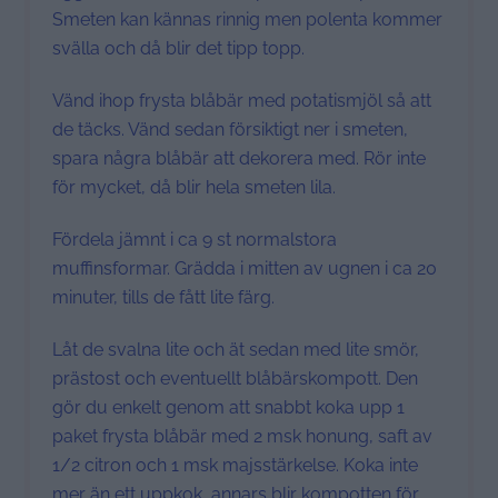
Smeten kan kännas rinnig men polenta kommer
svälla och då blir det tipp topp.
Vänd ihop frysta blåbär med potatismjöl så att
de täcks. Vänd sedan försiktigt ner i smeten,
spara några blåbär att dekorera med. Rör inte
för mycket, då blir hela smeten lila.
Fördela jämnt i ca 9 st normalstora
muffinsformar. Grädda i mitten av ugnen i ca 20
minuter, tills de fått lite färg.
Låt de svalna lite och ät sedan med lite smör,
prästost och eventuellt blåbärskompott. Den
gör du enkelt genom att snabbt koka upp 1
paket frysta blåbär med 2 msk honung, saft av
1/2 citron och 1 msk majsstärkelse. Koka inte
mer än ett uppkok, annars blir kompotten för