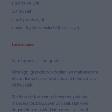
1
tsk bakpulver
0
,5 tsk salt
1
msk potatismjöl
1
paket frysta svenska blåbär à 225 g
Instructions
Värm ugnen till 200 grader.
Mixa ägg, gräddfil och dadlar i en matberedare
tills dadlarna har finfördelats, det behöver inte
bli helt slätt.
Rör ihop de torra ingredienserna, polenta,
mandelmjöl, bakpulver och salt. Häll över
äggsmeten och vänd ihop med slickepott.