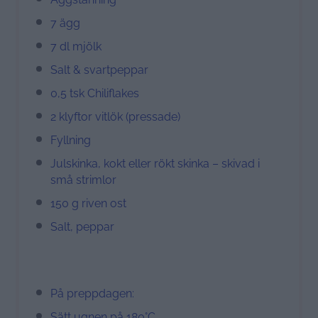
7 ägg
7 dl mjölk
Salt & svartpeppar
0,5 tsk Chiliflakes
2 klyftor vitlök (pressade)
Fyllning
Julskinka, kokt eller rökt skinka – skivad i
små strimlor
150 g riven ost
Salt, peppar
På preppdagen:
Sätt ugnen på 180°C.