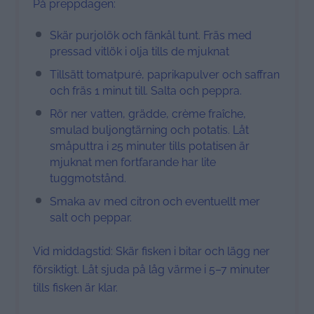
På preppdagen:
Skär purjolök och fänkål tunt. Fräs med
pressad vitlök i olja tills de mjuknat
Tillsätt tomatpuré, paprikapulver och saffran
och fräs 1 minut till. Salta och peppra.
Rör ner vatten, grädde, crème fraîche,
smulad buljongtärning och potatis. Låt
småputtra i 25 minuter tills potatisen är
mjuknat men fortfarande har lite
tuggmotstånd.
Smaka av med citron och eventuellt mer
salt och peppar.
Vid middagstid: Skär fisken i bitar och lägg ner
försiktigt. Låt sjuda på låg värme i 5–7 minuter
tills fisken är klar.