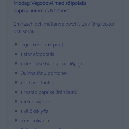
Middag: Vegobowl med sötpotatis,
paprikahummus & fetaost
En fräsch och mättande bowl full av färg, textur
och smak.
Ingredienser (4 port)
1 stor sötpotatis
1 liten påse bladspenat (65 g)
Quinoa för 4 portioner
1 dl hasselnötter
1 rostad paprika (från burk)
1 tetra kikärtor
1 vitlöksklyfta
2 msk olivolja