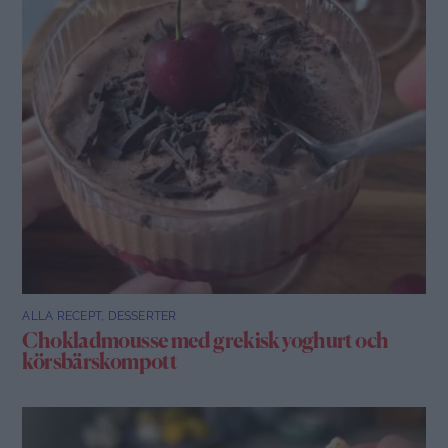
ALLA RECEPT
,
DESSERTER
Chokladmousse med grekisk yoghurt och
körsbärskompott