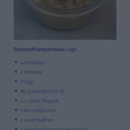
Banansaffranspannkaka i ugn
4 matlådor
4 bananer
8 ägg
80 g havregryn (2 dl)
1-2 nypor flingsalt
1 tsk vaniljpulver
1 kuvert saffran
1 näve frysta lingon per portion