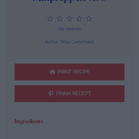
1
2
3
4
5
Star
Stars
Stars
Stars
Stars
No reviews
Author:
Nina Cederholm
PRINT RECIPE
PINNA RECEPT
Ingredients