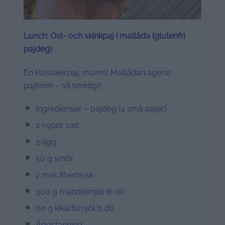
Lunch: Ost- och skinkpaj i matlåda (glutenfri
pajdeg)
En klassikerpaj, mums! Matlådan agerar
pajform – så smidigt!
Ingredienser – pajdeg (4 små pajer)
2 nypor salt
2 ägg
50 g smör
2 msk fiberhusk
300 g mandelmjöl (6 dl)
60 g kikärtsmjöl (1 dl)
Äggstanning