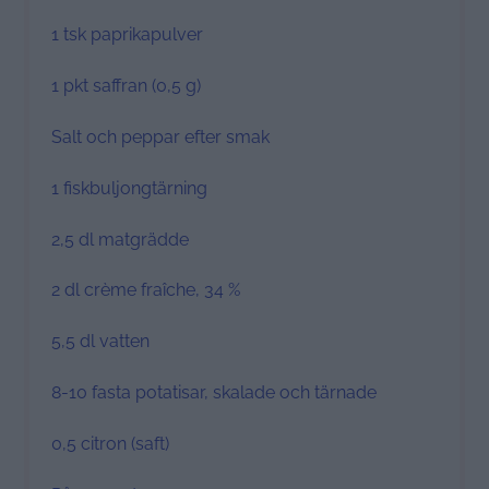
1 tsk paprikapulver
1 pkt saffran (0,5 g)
Salt och peppar efter smak
1 fiskbuljongtärning
2,5 dl matgrädde
2 dl crème fraîche, 34 %
5,5 dl vatten
8-10 fasta potatisar, skalade och tärnade
0,5 citron (saft)