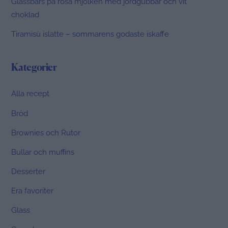
Glassbars på rosa mjölken med jordgubbar och vit
choklad
Tiramisù islatte – sommarens godaste iskaffe
Kategorier
Alla recept
Bröd
Brownies och Rutor
Bullar och muffins
Desserter
Era favoriter
Glass