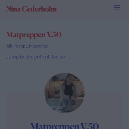
Skip
Men
to
content
Matpreppen V.50
Alla recept
,
Matprepp
Jump to Recipe
Print Recipe
Matpreppen V.50