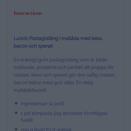
Instructions
Lunch: Pastagratäng i matlåda med keso,
bacon och spenat
En krämigt grön pastagratäng som är både
mättande, proteinrik och perfekt att preppa för
veckan. Keso och spenat gör den saftig medan
bacon bidrar med god sälta. En riktig
matlådefavorit!
Ingredienser (4 port)
1 pkt bönpasta (jag använder Kronfågels
fusilli)
200 g tinad fryst spenat