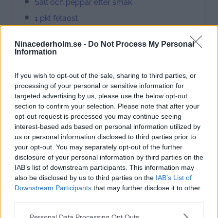
Salt och peppar efter smak
1 pkt fetaost
Ninacederholm.se -
Do Not Process My Personal
Instruktioner
Information
Sätt ugnen på 225°C.
If you wish to opt-out of the sale, sharing to third parties, or
Skala och skiva sötpotatis och rosta på plåt
processing of your personal or sensitive information for
med olivolja, salt och peppar i 20–25
targeted advertising by us, please use the below opt-out
minuter.
section to confirm your selection. Please note that after your
opt-out request is processed you may continue seeing
Koka quinoa enligt anvisning.
interest-based ads based on personal information utilized by
Skölj kikärtor och mixa tillsammans med
us or personal information disclosed to third parties prior to
your opt-out. You may separately opt-out of the further
paprika, vitlök och olivolja till en hummus.
disclosure of your personal information by third parties on the
IAB’s list of downstream participants. This information may
also be disclosed by us to third parties on the
IAB’s List of
Downstream Participants
that may further disclose it to other
Vid middagstid: Grovhacka hasselnötterna.
third parties.
Montera i skålar med spenat i botten, toppa
Please note that this website/app uses one or more Google
Personal Data Processing Opt Outs