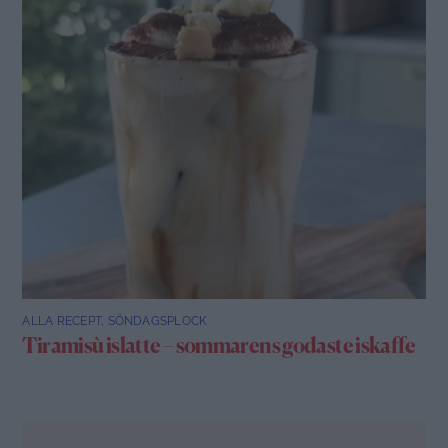
ALLA RECEPT
,
SÖNDAGSPLOCK
Tiramisù islatte – sommarens godaste iskaffe