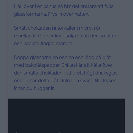
Häll över i en kanna så blir det enklare att fylla
glassformarna. Frys in över natten.
Smält chokladen i intervaller i micro, rör
emellanåt. Rör ner kokosolja så att den smälter
och hackad flagad mandel.
Doppa glassarna en och en och lägg på plåt
med bakplåtspapper. Enklast är att hälla över
den smälta chokladen i ett brett högt dricksglas
om du har detta. Låt stelna en sväng till i frysen
innan du hugger in.