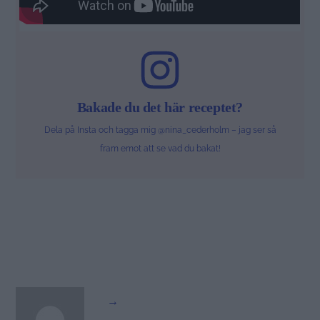
Bakade du det här receptet?
Dela på Insta och tagga mig @nina_cederholm – jag ser så
fram emot att se vad du bakat!
→