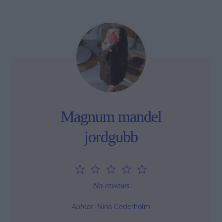
Magnum mandel
jordgubb
1
2
3
4
5
Star
Stars
Stars
Stars
Stars
No reviews
Author:
Nina Cederholm