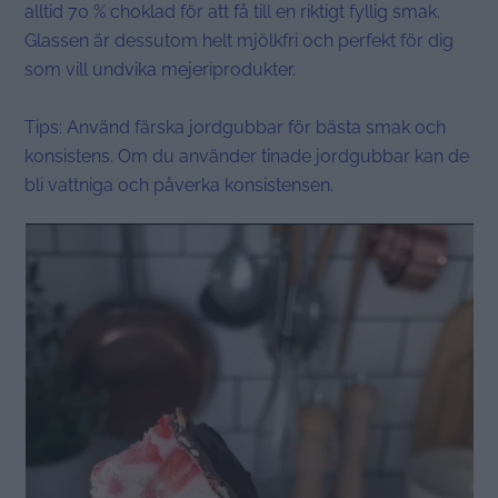
alltid 70 % choklad för att få till en riktigt fyllig smak.
Glassen är dessutom helt mjölkfri och perfekt för dig
som vill undvika mejeriprodukter.
Tips: Använd färska jordgubbar för bästa smak och
konsistens. Om du använder tinade jordgubbar kan de
bli vattniga och påverka konsistensen.