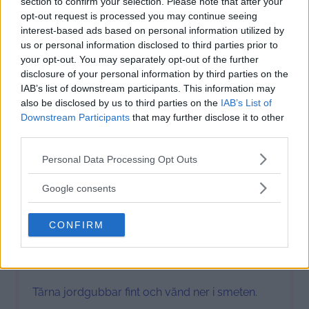
section to confirm your selection. Please note that after your
0
,5 dl cashewsmör
opt-out request is processed you may continue seeing
3
msk lönnsirap
interest-based ads based on personal information utilized by
us or personal information disclosed to third parties prior to
0
,5 tsk vaniljpulver
your opt-out. You may separately opt-out of the further
250 g
färska jordgubbar
disclosure of your personal information by third parties on the
200 g
mörk choklad
IAB’s list of downstream participants. This information may
1
–
1
,5 msk kokosolja
also be disclosed by us to third parties on the
IAB’s List of
1
näve rostad flagad mandel – grovt
Downstream Participants
that may further disclose it to other
third parties.
upphackad
Please note that this website/app uses one or more Google
Personal Data Processing Opt Outs
services and may gather and store information including but
Instructions
not limited to your visit or usage behaviour. You may click to
Google consents
grant or deny consent to Google and its third-party tags to
use your data for below specified purposes in below Google
Rör ihop samtliga ingredienser för glassmeten,
CONFIRM
consent section.
enklast är att använda en ballongvisp för att få
en slät smet.
Tärna jordgubbar fint och vänd ner i smeten.