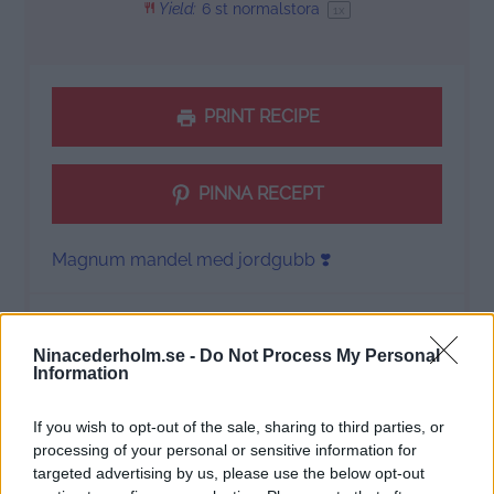
Yield:
6
st normalstora
1
x
PRINT RECIPE
PINNA RECEPT
Magnum mandel med jordgubb ❣️
Ninacederholm.se -
Do Not Process My Personal
Ingredients
Information
1x
2x
3x
SKALA
If you wish to opt-out of the sale, sharing to third parties, or
processing of your personal or sensitive information for
targeted advertising by us, please use the below opt-out
1
förp kokosgrädde à 250 ml