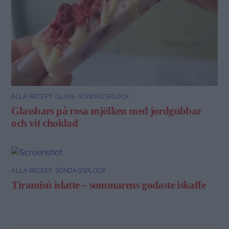
ALLA RECEPT
,
GLASS
,
SÖNDAGSPLOCK
Glassbars på rosa mjölken med jordgubbar
och vit choklad
ALLA RECEPT
,
SÖNDAGSPLOCK
Tiramisù islatte – sommarens godaste iskaffe