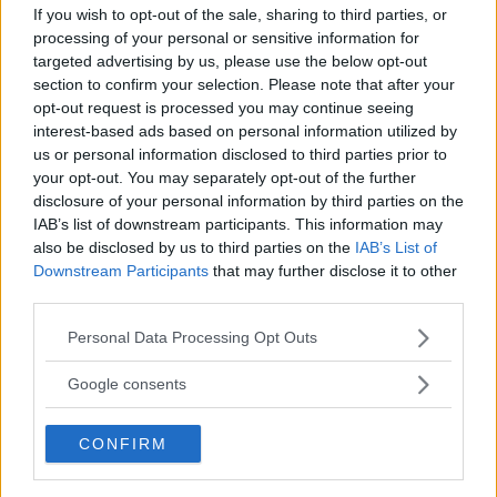
If you wish to opt-out of the sale, sharing to third parties, or
→
processing of your personal or sensitive information for
targeted advertising by us, please use the below opt-out
section to confirm your selection. Please note that after your
opt-out request is processed you may continue seeing
interest-based ads based on personal information utilized by
us or personal information disclosed to third parties prior to
your opt-out. You may separately opt-out of the further
disclosure of your personal information by third parties on the
IAB’s list of downstream participants. This information may
also be disclosed by us to third parties on the
IAB’s List of
Related Posts
Downstream Participants
that may further disclose it to other
third parties.
Please note that this website/app uses one or more Google
Personal Data Processing Opt Outs
services and may gather and store information including but
not limited to your visit or usage behaviour. You may click to
Google consents
grant or deny consent to Google and its third-party tags to
ALLA RECEPT
,
DESSERTER
use your data for below specified purposes in below Google
Chokladmousse med grekisk yoghurt och
CONFIRM
consent section.
körsbärskompott