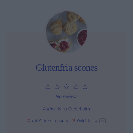
Glutenfria scones
1
2
3
4
5
Star
Stars
Stars
Stars
Stars
No reviews
Author:
Nina Cederholm
Total Time:
0 hours
Yield:
8
–
1
0
1
x