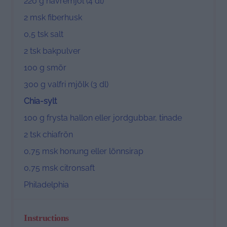
220 g
havremjöl (
4
dl)
2
msk fiberhusk
0
,5 tsk salt
2
tsk bakpulver
100 g
smör
300 g
valfri mjölk (
3
dl)
Chia-sylt
100 g
frysta hallon eller jordgubbar, tinade
2
tsk chiafrön
0
,75 msk honung eller lönnsirap
0
,75 msk citronsaft
Philadelphia
Instructions