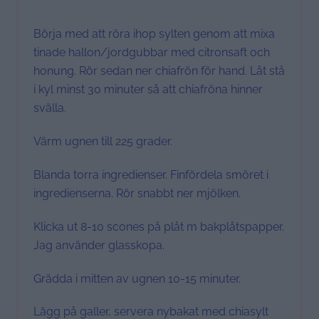
Börja med att röra ihop sylten genom att mixa
tinade hallon/jordgubbar med citronsaft och
honung. Rör sedan ner chiafrön för hand. Låt stå
i kyl minst 30 minuter så att chiafröna hinner
svälla.
Värm ugnen till 225 grader.
Blanda torra ingredienser. Finfördela smöret i
ingredienserna. Rör snabbt ner mjölken.
Klicka ut 8-10 scones på plåt m bakplåtspapper.
Jag använder glasskopa.
Grädda i mitten av ugnen 10-15 minuter.
Lägg på galler, servera nybakat med chiasylt