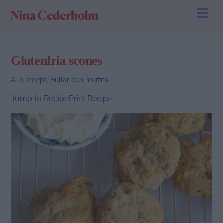
Skip
Men
to
content
Glutenfria scones
Alla recept
,
Bullar och muffins
Jump to Recipe
Print Recipe