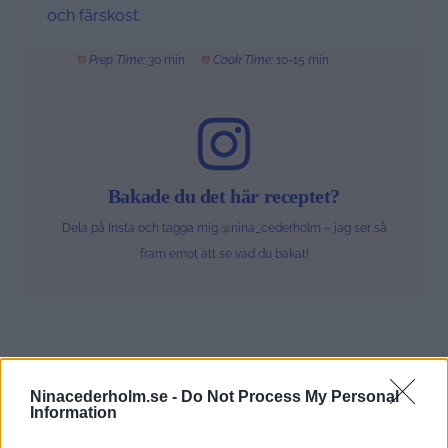
och färskost.
Prep Time:
30 min
Cook Time:
10-15 min
Bakade du det här receptet?
Dela på Insta och tagga mig @nina_cederholm – jag ser så
fram emot att se vad du bakat!
Ninacederholm.se -
Do Not Process My Personal
Information