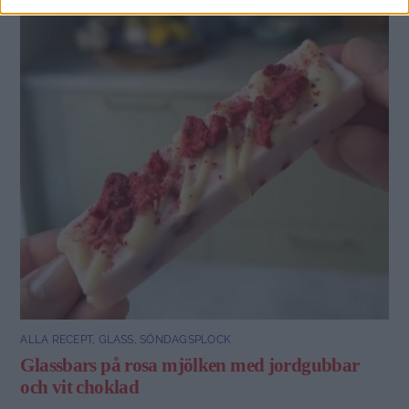
ALLA RECEPT
,
GLASS
,
SÖNDAGSPLOCK
Glassbars på rosa mjölken med jordgubbar
och vit choklad