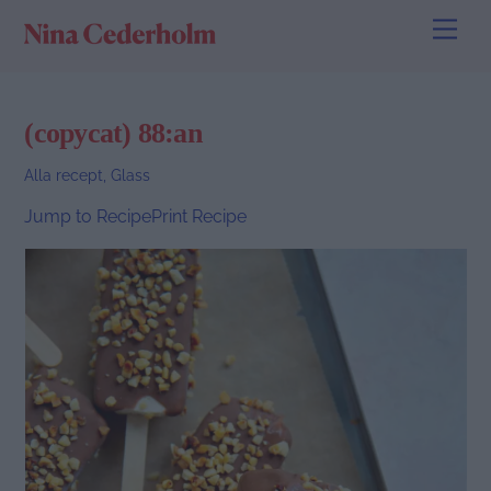
Skip
Men
to
content
(copycat) 88:an
Alla recept
,
Glass
Jump to Recipe
Print Recipe