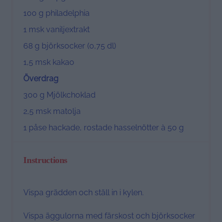
100 g
philadelphia
1
msk vaniljextrakt
68 g
björksocker (0,
75
dl)
1
,5 msk kakao
Överdrag
300 g
Mjölkchoklad
2
,5 msk matolja
1
påse hackade, rostade hasselnötter à 50 g
Instructions
Vispa grädden och ställ in i kylen.
Vispa äggulorna med färskost och björksocker