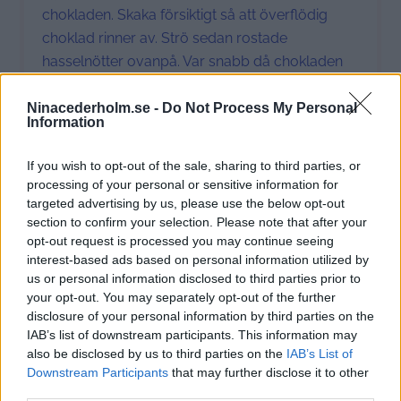
chokladen. Skaka försiktigt så att överflödig
choklad rinner av. Strö sedan rostade
hasselnötter ovanpå. Var snabb då chokladen
stelnar snabbt. Upprepa sedan med nästa
glass.
Ninacederholm.se -
Do Not Process My Personal
Information
Lägg de på en ny bricka med bakplåtspapper
If you wish to opt-out of the sale, sharing to third parties, or
direkt in i frysen och upprepa tills alla är klara.
processing of your personal or sensitive information for
targeted advertising by us, please use the below opt-out
Efter en stund (ca fyra-åtta glassar) behöver du
section to confirm your selection. Please note that after your
värma på chokladen några sekunder då
opt-out request is processed you may continue seeing
interest-based ads based on personal information utilized by
glassen kyler ner den och den annars blir för
us or personal information disclosed to third parties prior to
trögflytande. Värm den inte varmare än
your opt-out. You may separately opt-out of the further
ljummen dock. Lägg in glassarna i frysen till
disclosure of your personal information by third parties on the
chokladen stelnat.
IAB’s list of downstream participants. This information may
also be disclosed by us to third parties on the
IAB’s List of
Downstream Participants
that may further disclose it to other
Prep Time:
1 h
Cook Time:
6 h i frys
third parties.