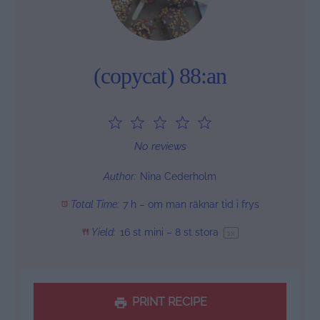
(copycat) 88:an
1
2
3
4
5
Star
Stars
Stars
Stars
Stars
No reviews
Author:
Nina Cederholm
Total Time:
7 h – om man räknar tid i frys
Yield:
16
st mini – 8 st stora
1
x
PRINT RECIPE