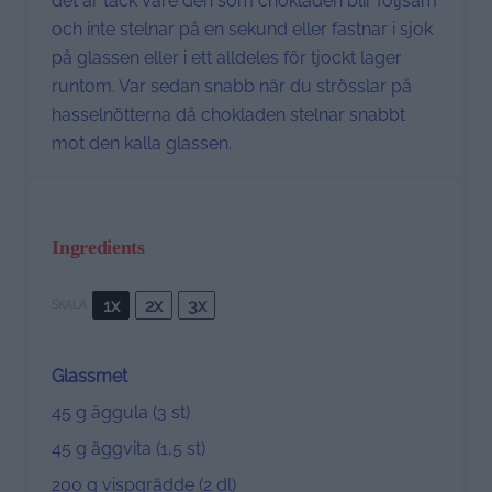
det är tack vare den som chokladen blir följsam
och inte stelnar på en sekund eller fastnar i sjok
på glassen eller i ett alldeles för tjockt lager
runtom. Var sedan snabb när du strösslar på
hasselnötterna då chokladen stelnar snabbt
mot den kalla glassen.
Ingredients
1x
2x
3x
SKALA
Glassmet
45 g
äggula (
3
st)
45 g
äggvita (1,
5
st)
200 g
vispgrädde (
2
dl)