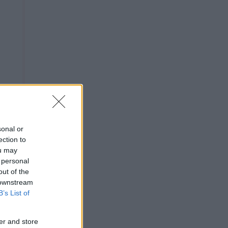
sonal or
ection to
ou may
 personal
out of the
 downstream
B’s List of
er and store