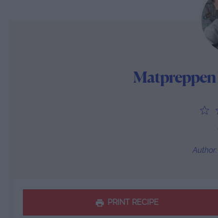
Matpreppen V
1
S
Author:
PRINT RECIPE