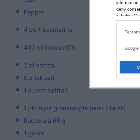
information 
deny consent
Peppar
in below Go
4 port basmatiris
Persona
400 ml kokosmjölk
Google 
2 dl vatten
0,5 tsk salt
1 kuvert saffran
1 pkt fryst granatäpple (eller 1 färsk)
Ruccola à 65 g
1 gurka