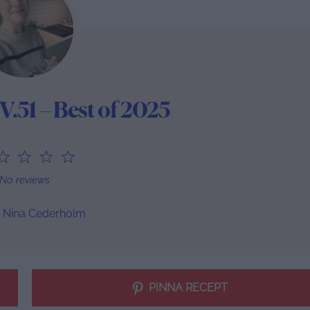
.51 – Best of 2025
2
3
4
5
tar
Stars
Stars
Stars
Stars
No reviews
Nina Cederholm
PINNA RECEPT