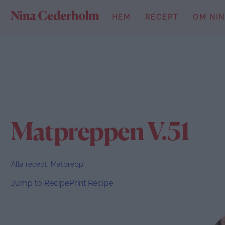
Skip
HEM
RECEPT
OM NI
to
content
Matpreppen V.51
Alla recept
,
Matprepp
Jump to Recipe
Print Recipe