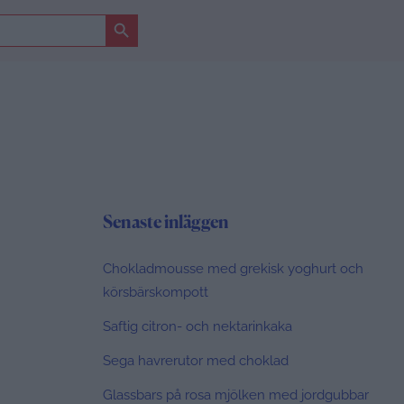
Sökknapp
Senaste inläggen
Chokladmousse med grekisk yoghurt och
körsbärskompott
Saftig citron- och nektarinkaka
Sega havrerutor med choklad
Glassbars på rosa mjölken med jordgubbar