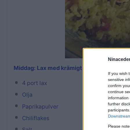
Ninaceder
Middag: Lax med krämigt saffransris
If you wish 
sensitive in
4 port lax
confirm you
continue se
Olja
information 
further disc
Paprikapulver
participants
Downstream 
Chiliflakes
Please note
Salt