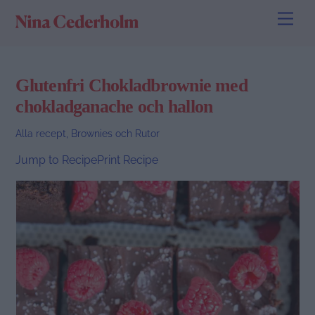
Skip
Men
to
content
Glutenfri Chokladbrownie med
chokladganache och hallon
Alla recept
,
Brownies och Rutor
Jump to Recipe
Print Recipe