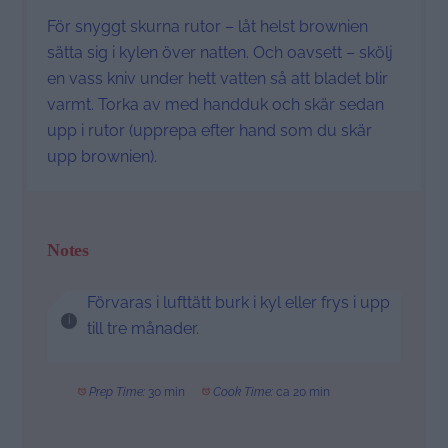
För snyggt skurna rutor – låt helst brownien
sätta sig i kylen över natten. Och oavsett – skölj
en vass kniv under hett vatten så att bladet blir
varmt. Torka av med handduk och skär sedan
upp i rutor (upprepa efter hand som du skär
upp brownien).
Notes
Förvaras i lufttätt burk i kyl eller frys i upp
till tre månader.
Prep Time:
30 min
Cook Time:
ca 20 min