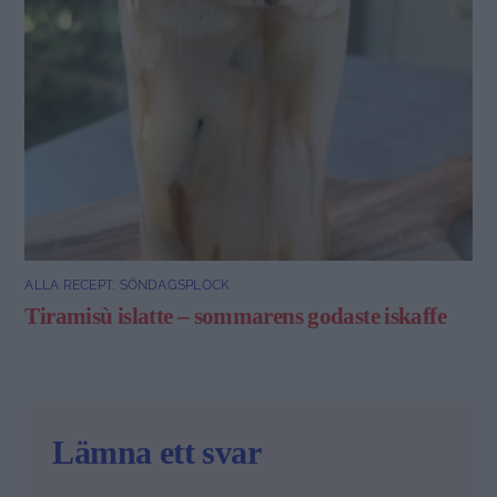
ALLA RECEPT
,
SÖNDAGSPLOCK
Tiramisù islatte – sommarens godaste iskaffe
Lämna ett svar