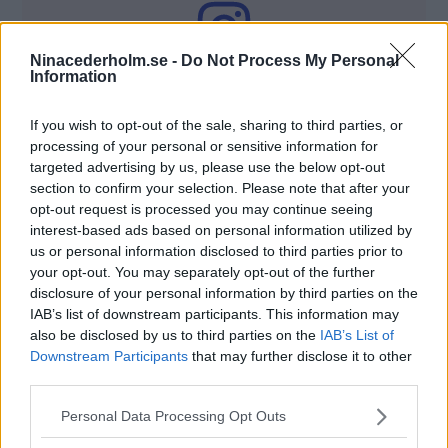
Ninacederholm.se -
Do Not Process My Personal
Information
Bakade du det här receptet?
Dela på Insta och tagga mig @nina_cederholm – jag ser så
If you wish to opt-out of the sale, sharing to third parties, or
fram emot att se vad du bakat!
processing of your personal or sensitive information for
targeted advertising by us, please use the below opt-out
section to confirm your selection. Please note that after your
opt-out request is processed you may continue seeing
interest-based ads based on personal information utilized by
us or personal information disclosed to third parties prior to
your opt-out. You may separately opt-out of the further
disclosure of your personal information by third parties on the
IAB’s list of downstream participants. This information may
also be disclosed by us to third parties on the
IAB’s List of
Downstream Participants
that may further disclose it to other
third parties.
Please note that this website/app uses one or more Google
Personal Data Processing Opt Outs
services and may gather and store information including but