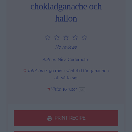
chokladganache och
hallon
1
2
3
4
5
Star
Stars
Stars
Stars
Stars
No reviews
Author:
Nina Cederholm
Total Time:
50 min + väntetid för ganachen
att sätta sig
Yield:
16
rutor
1
x
PRINT RECIPE