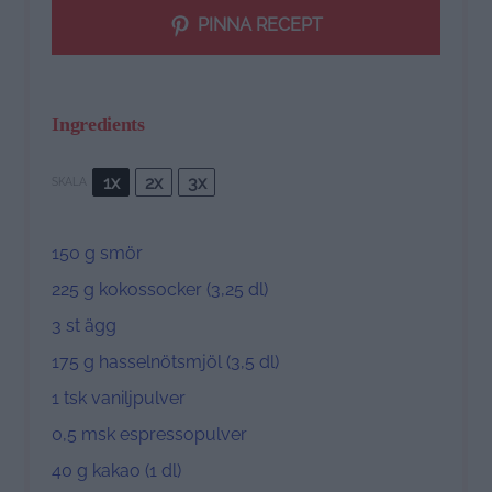
PINNA RECEPT
Ingredients
1x
2x
3x
SKALA
150 g
smör
225 g
kokossocker (3,
25
dl)
3
st ägg
175 g
hasselnötsmjöl (3,
5
dl)
1
tsk vaniljpulver
0
,5 msk espressopulver
40 g
kakao (
1
dl)