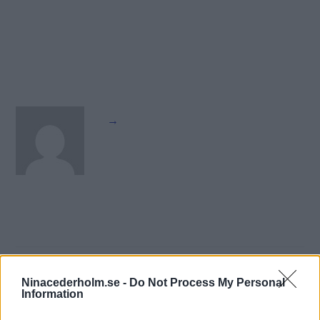
→
Related Posts
Ninacederholm.se -
Do Not Process My Personal
Information