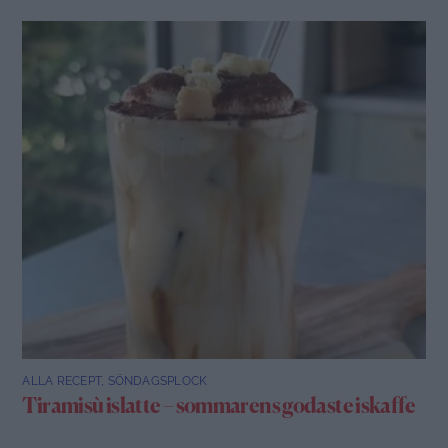
ALLA RECEPT
,
SÖNDAGSPLOCK
Tiramisù islatte – sommarens godaste iskaffe