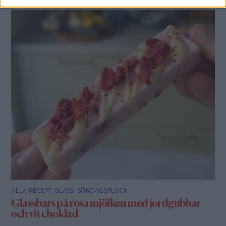
ALLA RECEPT
,
GLASS
,
SÖNDAGSPLOCK
Glassbars på rosa mjölken med jordgubbar
och vit choklad