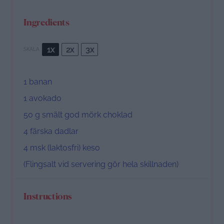
Ingredients
1x
2x
3x
SKALA
1
banan
1
avokado
50 g
smält god mörk choklad
4
färska dadlar
4
msk (laktosfri) keso
(Flingsalt vid servering gör hela skillnaden)
Instructions