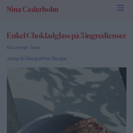
Skip
Men
to
content
Enkel Chokladglass på 5 ingredienser
Alla recept
,
Glass
Jump to Recipe
Print Recipe