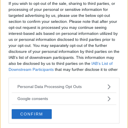
If you wish to opt-out of the sale, sharing to third parties, or
processing of your personal or sensitive information for
targeted advertising by us, please use the below opt-out
section to confirm your selection. Please note that after your
opt-out request is processed you may continue seeing
interest-based ads based on personal information utilized by
us or personal information disclosed to third parties prior to
your opt-out. You may separately opt-out of the further
disclosure of your personal information by third parties on the
IAB’s list of downstream participants. This information may
also be disclosed by us to third parties on the
IAB’s List of
Downstream Participants
that may further disclose it to other
third parties.
Please note that this website/app uses one or more Google
Personal Data Processing Opt Outs
services and may gather and store information including but
not limited to your visit or usage behaviour. You may click to
Google consents
grant or deny consent to Google and its third-party tags to
ALLA RECEPT
,
DESSERTER
use your data for below specified purposes in below Google
CONFIRM
Chokladmousse med grekisk yoghurt och
consent section.
körsbärskompott