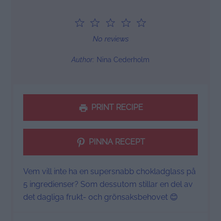
1
2
3
4
5
Star
Stars
Stars
Stars
Stars
No reviews
Author:
Nina Cederholm
PRINT RECIPE
PINNA RECEPT
Vem vill inte ha en supersnabb chokladglass på
5 ingredienser? Som dessutom stillar en del av
det dagliga frukt- och grönsaksbehovet 😊