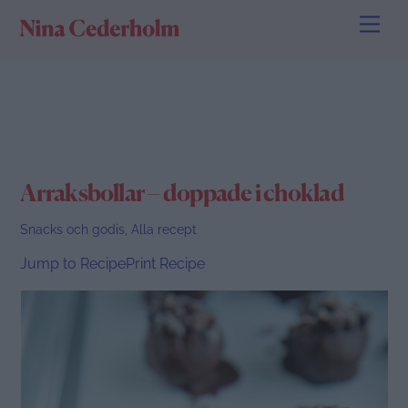
Skip
Men
to
content
Arraksbollar – doppade i choklad
Snacks och godis
,
Alla recept
Jump to Recipe
Print Recipe