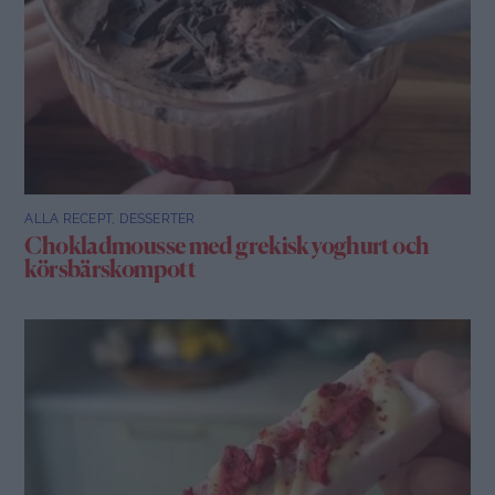
ALLA RECEPT
,
DESSERTER
Chokladmousse med grekisk yoghurt och
körsbärskompott