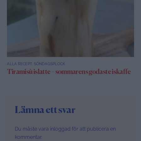
ALLA RECEPT
,
SÖNDAGSPLOCK
Tiramisù islatte – sommarens godaste iskaffe
Lämna ett svar
Du måste vara
inloggad
för att publicera en
kommentar.