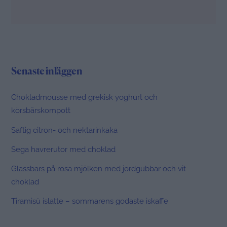
Senaste inläggen
Chokladmousse med grekisk yoghurt och
körsbärskompott
Saftig citron- och nektarinkaka
Sega havrerutor med choklad
Glassbars på rosa mjölken med jordgubbar och vit
choklad
Tiramisù islatte – sommarens godaste iskaffe