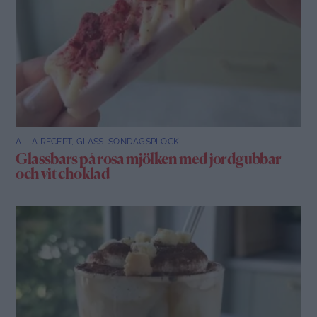
ALLA RECEPT
,
GLASS
,
SÖNDAGSPLOCK
Glassbars på rosa mjölken med jordgubbar
och vit choklad