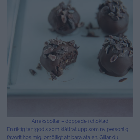
Arraksbollar – doppade i choklad
En riktig tantgodis som klättrat upp som ny personlig
favorit hos mig, omöjligt att bara äta en. Gillar du