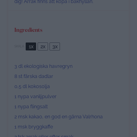
dig! Arrak finns att köpa i bakhyllan.
Ingredients
1x
2x
3x
SKALA
3
dl ekologiska havregryn
8
st färska dadlar
0
,5 dl kokosolja
1
nypa vaniljpulver
1
nypa flingsalt
2
msk kakao, en god en gärna Valrhona
1
msk bryggkaffe
2
tsk arrak eller efter smak