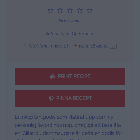
1
2
3
4
5
Star
Stars
Stars
Stars
Stars
No reviews
Author:
Nina Cederholm
Total Time:
under 1 h
Yield:
18
–
20
st
1
x
PRINT RECIPE
PINNA RECEPT
En riktig tantgodis som klättrat upp som ny
personlig favorit hos mig, omöjligt att bara äta
en. Gillar du dammsugare är detta en godis för