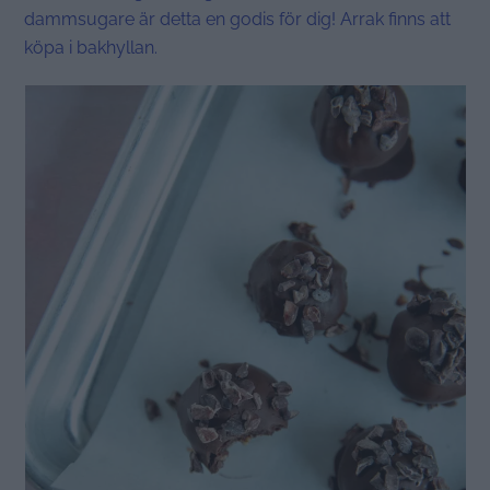
dammsugare är detta en godis för dig! Arrak finns att
köpa i bakhyllan.