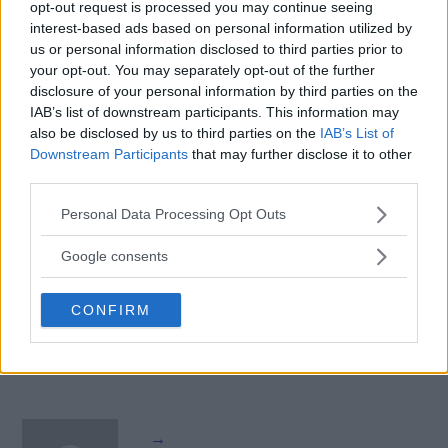
opt-out request is processed you may continue seeing
interest-based ads based on personal information utilized by
us or personal information disclosed to third parties prior to
your opt-out. You may separately opt-out of the further
disclosure of your personal information by third parties on the
IAB’s list of downstream participants. This information may
also be disclosed by us to third parties on the
IAB’s List of
Downstream Participants
that may further disclose it to other
third parties.
Please note that this website/app uses one or more Google
Personal Data Processing Opt Outs
services and may gather and store information including but
not limited to your visit or usage behaviour. You may click to
Google consents
grant or deny consent to Google and its third-party tags to
use your data for below specified purposes in below Google
CONFIRM
consent section.
→